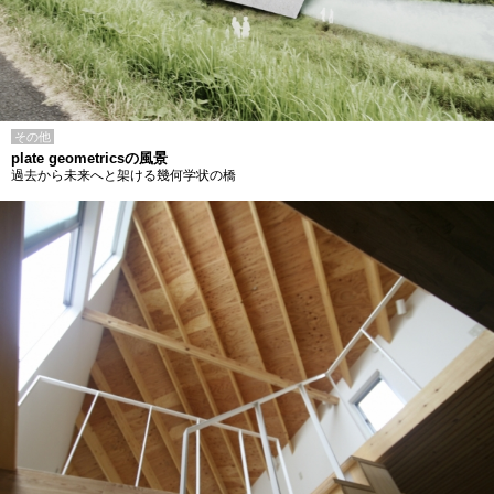
その他
plate geometricsの風景
過去から未来へと架ける幾何学状の橋