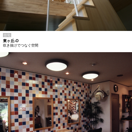
住宅
東ヶ丘-O
吹き抜けでつなぐ空間