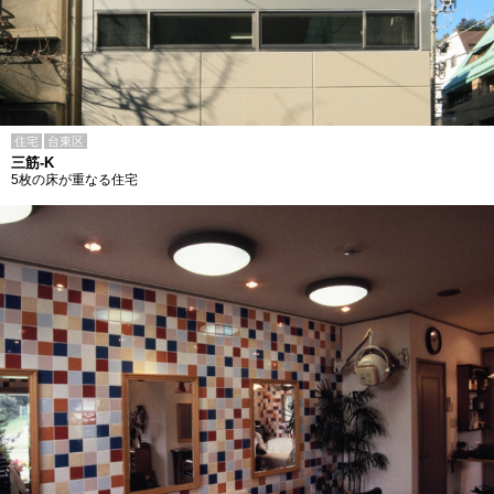
住宅
台東区
三筋-K
5枚の床が重なる住宅