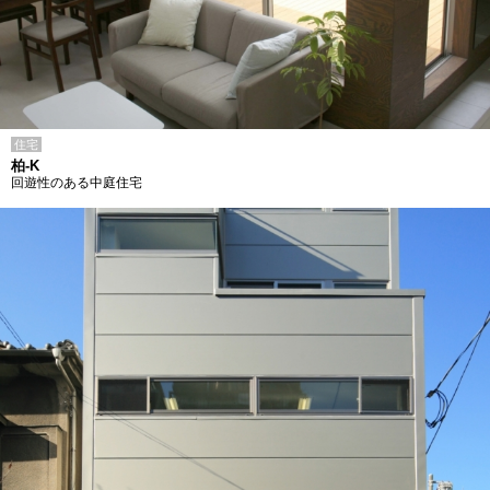
住宅
柏-K
回遊性のある中庭住宅