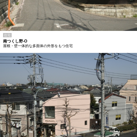
住宅
南つくし野-O
屋根・壁一体的な多面体の外形をもつ住宅