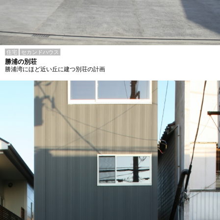
住宅
セカンドハウス
勝浦の別荘
勝浦湾にほど近い丘に建つ別荘の計画