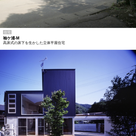
住宅
袖ケ浦-M
高床式の床下を生かした立体平屋住宅