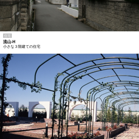
住宅
流山-H
小さな３階建ての住宅