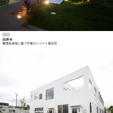
住宅
白井-K
雛壇造成地に建つ平屋のリゾート風住宅