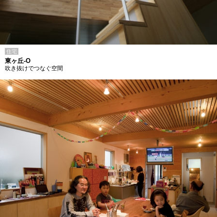
住宅
東ヶ丘-O
吹き抜けでつなぐ空間