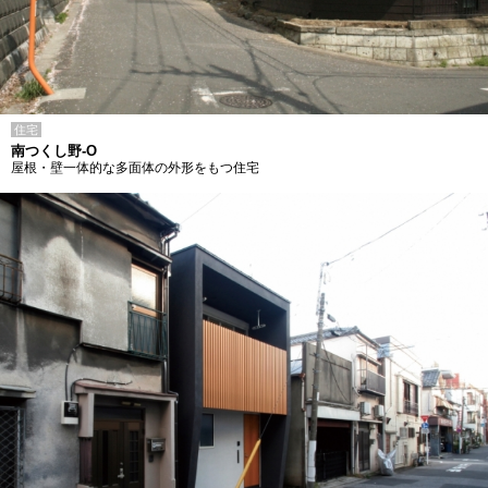
住宅
南つくし野-O
屋根・壁一体的な多面体の外形をもつ住宅