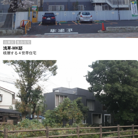
台東区
集合住宅
浅草-MK邸
積層する４世帯住宅