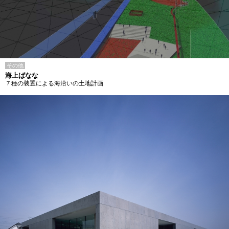
その他
海上ばなな
７種の装置による海沿いの土地計画