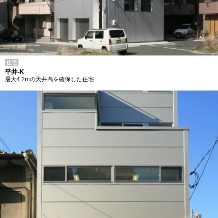
住宅
平井-K
最大4.2mの天井高を確保した住宅