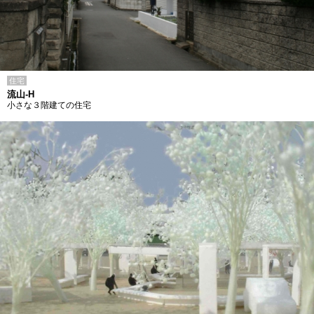
住宅
流山-H
小さな３階建ての住宅