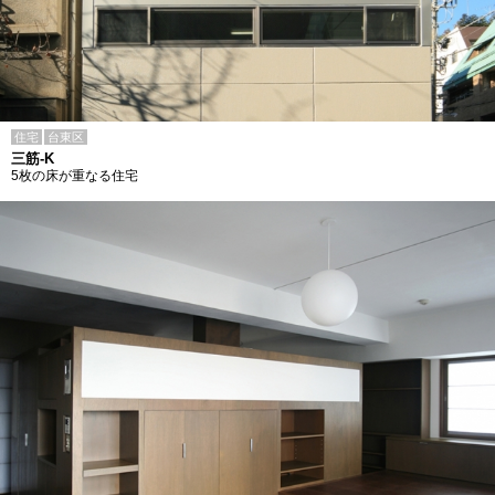
住宅
台東区
三筋-K
5枚の床が重なる住宅