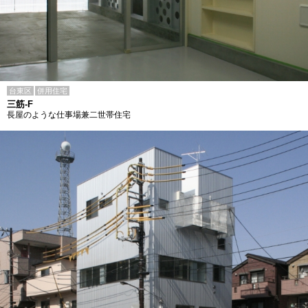
台東区
併用住宅
三筋-F
長屋のような仕事場兼二世帯住宅