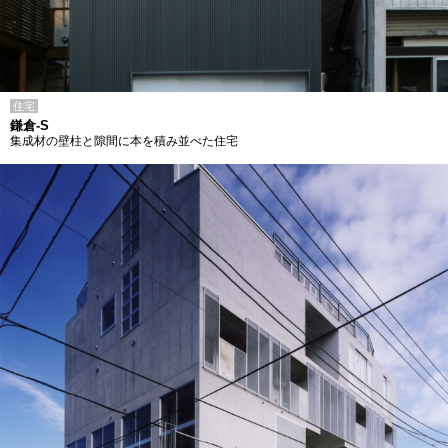
住宅
鎌倉-S
集成材の壁柱と隙間に本を積み並べた住宅