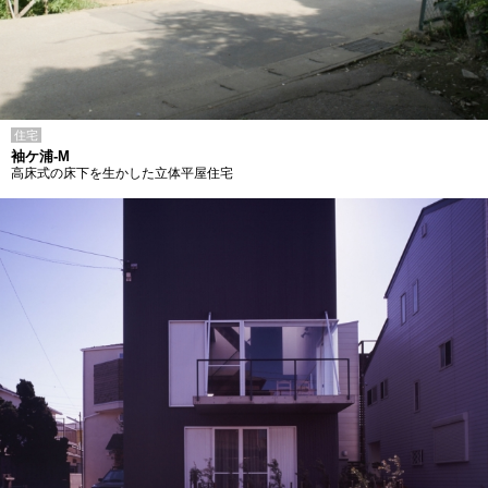
住宅
袖ケ浦-M
高床式の床下を生かした立体平屋住宅