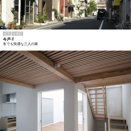
住宅
台東区
今戸-T
冬でも快適な三人の家