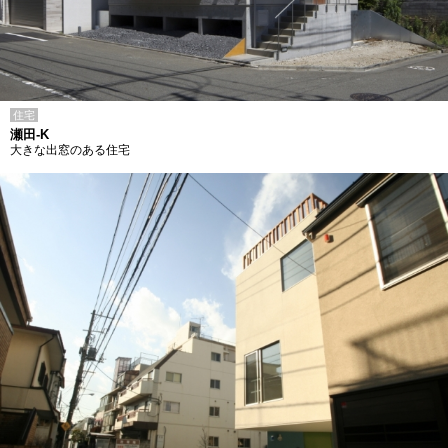
住宅
瀬田-K
大きな出窓のある住宅