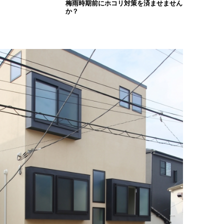
梅雨時期前にホコリ対策を済ませません
か？