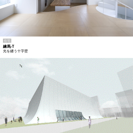
住宅
練馬-T
光を纏う十字壁