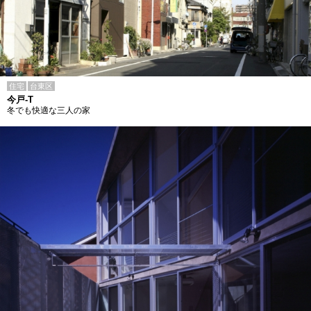
住宅
台東区
今戸-T
冬でも快適な三人の家