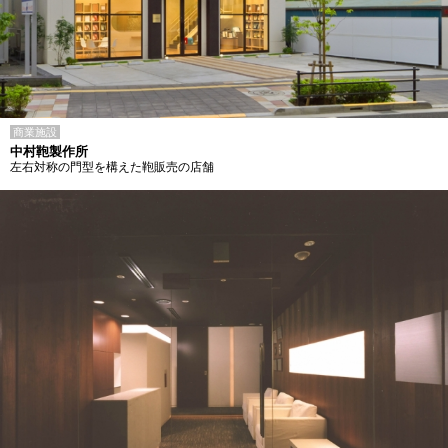
商業施設
中村鞄製作所
左右対称の門型を構えた鞄販売の店舗