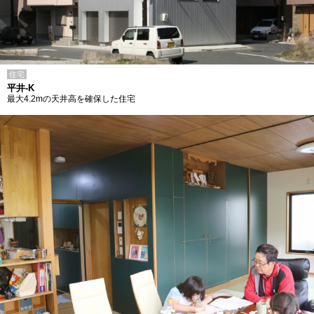
住宅
平井-K
最大4.2mの天井高を確保した住宅