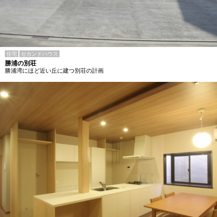
住宅
セカンドハウス
勝浦の別荘
勝浦湾にほど近い丘に建つ別荘の計画