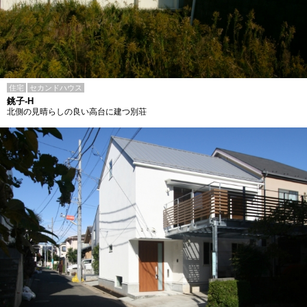
住宅
セカンドハウス
銚子-H
北側の見晴らしの良い高台に建つ別荘