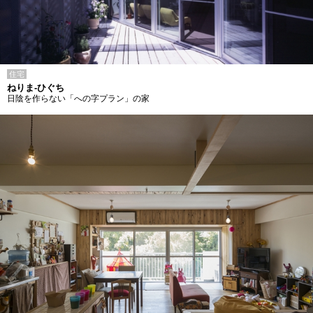
住宅
ねりま-ひぐち
日陰を作らない「への字プラン」の家