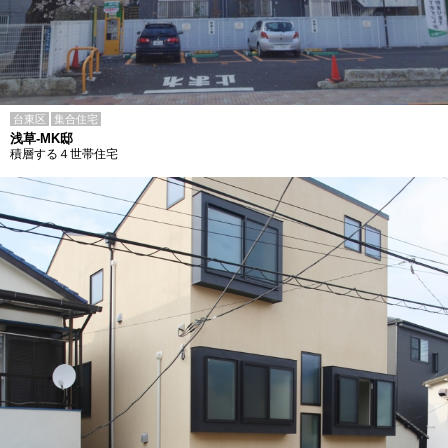
台東区
集合住宅
浅草-MK邸
積層する４世帯住宅