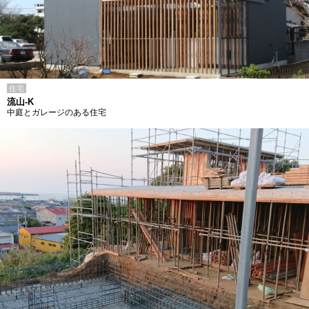
住宅
流山-K
中庭とガレージのある住宅