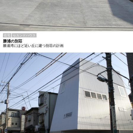
住宅
セカンドハウス
勝浦の別荘
勝浦湾にほど近い丘に建つ別荘の計画