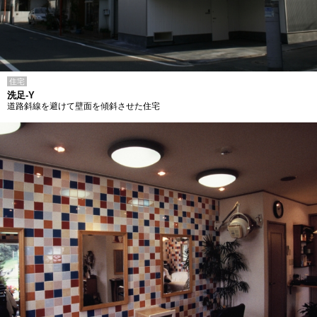
住宅
洗足-Y
道路斜線を避けて壁面を傾斜させた住宅