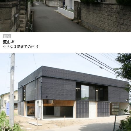
住宅
流山-H
小さな３階建ての住宅