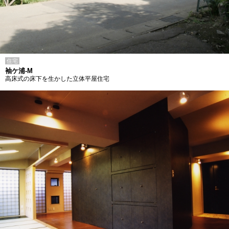
住宅
袖ケ浦-M
高床式の床下を生かした立体平屋住宅