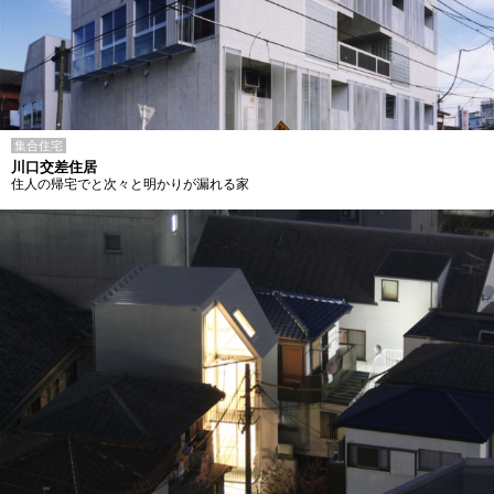
集合住宅
川口交差住居
住人の帰宅でと次々と明かりが漏れる家