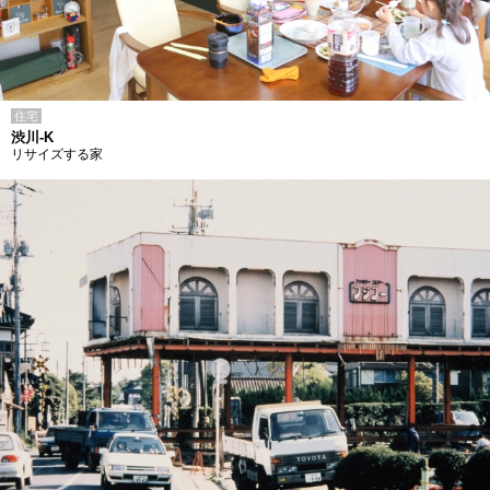
住宅
渋川-K
リサイズする家