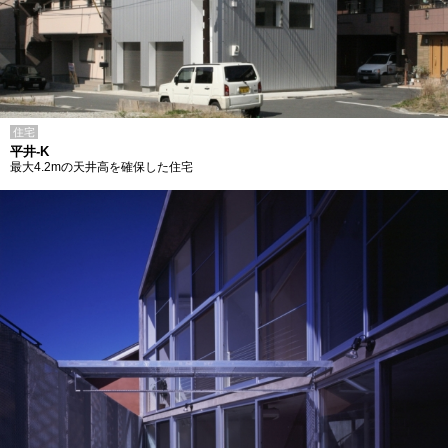
住宅
平井-K
最大4.2mの天井高を確保した住宅