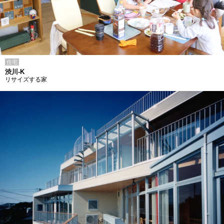
住宅
渋川-K
リサイズする家