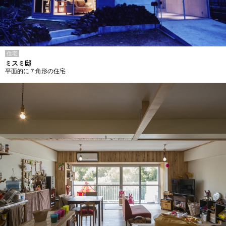
住宅
ミスミ邸
平面的に７角形の住宅