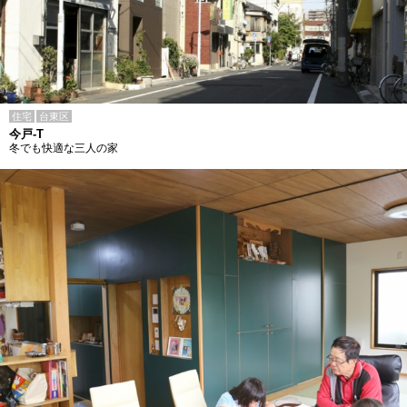
住宅
台東区
今戸-T
冬でも快適な三人の家