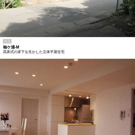
住宅
袖ケ浦-M
高床式の床下を生かした立体平屋住宅