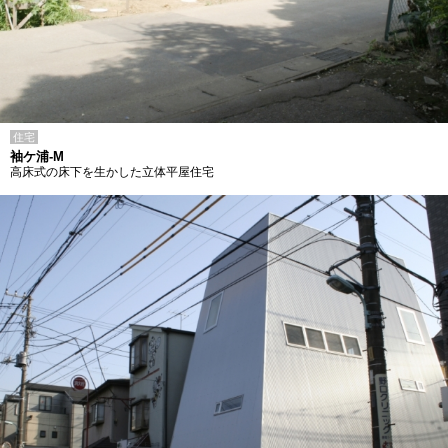
住宅
袖ケ浦-M
高床式の床下を生かした立体平屋住宅