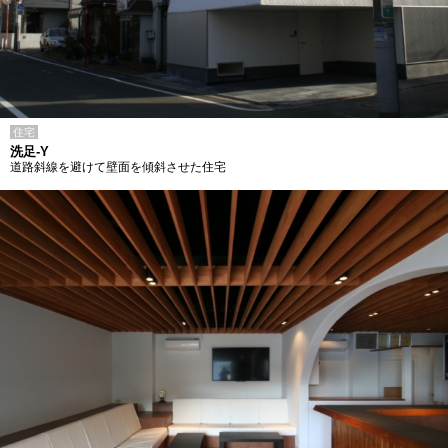
住宅
洗足-Y
道路斜線を避けて壁面を傾斜させた住宅