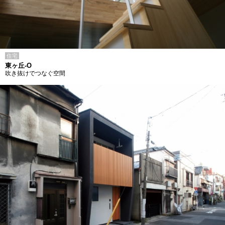
住宅
東ヶ丘-O
吹き抜けでつなぐ空間