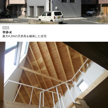
住宅
平井-K
最大4.2mの天井高を確保した住宅