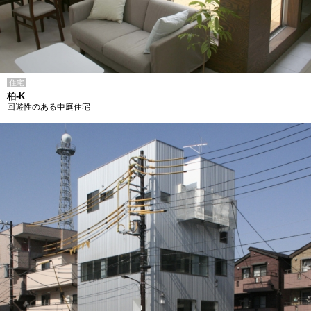
住宅
柏-K
回遊性のある中庭住宅