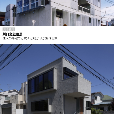
集合住宅
川口交差住居
住人の帰宅でと次々と明かりが漏れる家