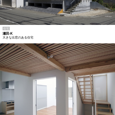
住宅
瀬田-K
大きな出窓のある住宅