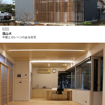
住宅
流山-K
中庭とガレージのある住宅