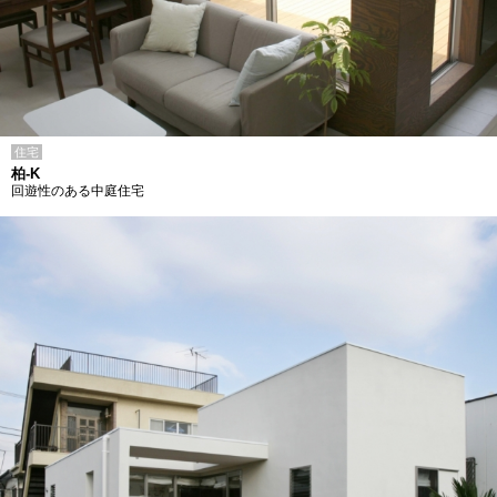
住宅
柏-K
回遊性のある中庭住宅