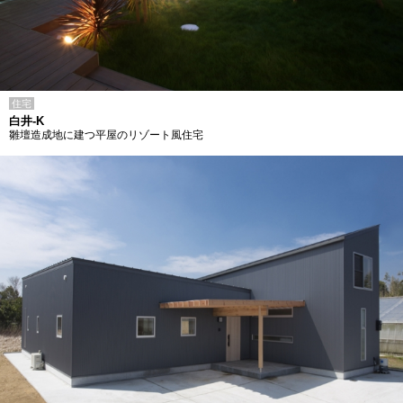
住宅
白井-K
雛壇造成地に建つ平屋のリゾート風住宅