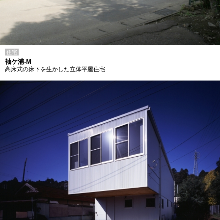
住宅
袖ケ浦-M
高床式の床下を生かした立体平屋住宅