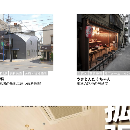
CK UP
歯科医院
医療・福祉施設
台東区
商業施設
リフォーム・イン
歯科
やきとんたくちゃん
地域の角地に建つ歯科医院
浅草の路地の居酒屋