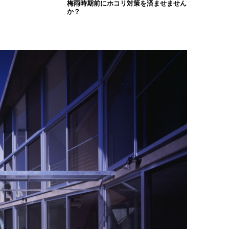
梅雨時期前にホコリ対策を済ませません
か？