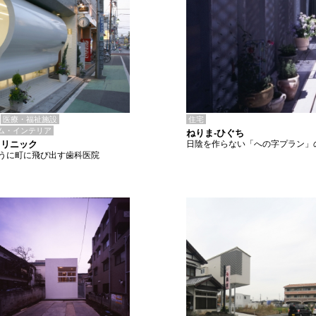
住宅
医療・福祉施設
ム・インテリア
ねりま-ひぐち
日陰を作らない「への字プラン」
クリニック
うに町に飛び出す歯科医院