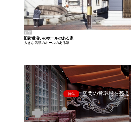
住宅
旧街道沿いのホールのある家
大きな気積のホールのある家
空間の音環境を整え
特集