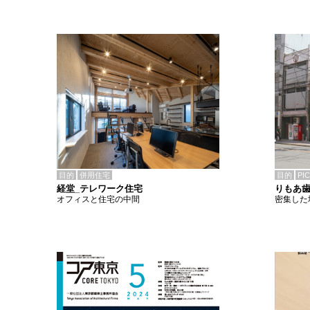
目的
併用住宅
目的
PI
経堂_テレワーク住宅
りもあ
オフィスと住宅の中間
密集した