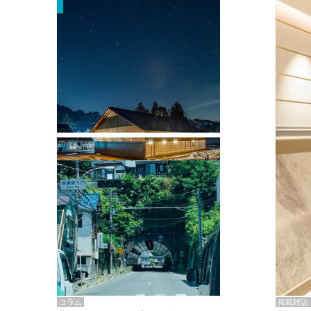
掲載雑誌・書籍
『街歩き研修「アールデコとモダニズ
ム、和風バロック」』のレポート記事が
掲載
掲載雑誌
コラム