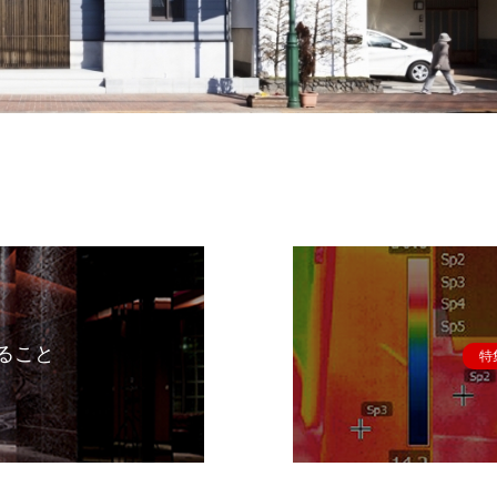
ること
特