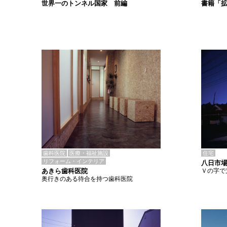
書籍「
世界一のトンネル国家 前編
歯科医院
医療・福祉施設
住宅
リフォーム・インテリア
八日市場
あきら歯科医院
Ｖの字で
奥行きのある待合を持つ歯科医院