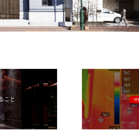
ること
特