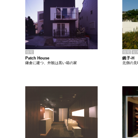
住宅
住宅
セ
Patch House
銚子-H
鎌倉に建つ、外観は黒い箱の家
北側の見