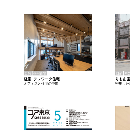
目的
併用住宅
目的
PI
経堂_テレワーク住宅
りもあ
オフィスと住宅の中間
密集した