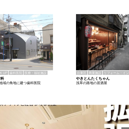
CK UP
歯科医院
医療・福祉施設
台東区
商業施設
リフォーム・イン
歯科
やきとんたくちゃん
地域の角地に建つ歯科医院
浅草の路地の居酒屋