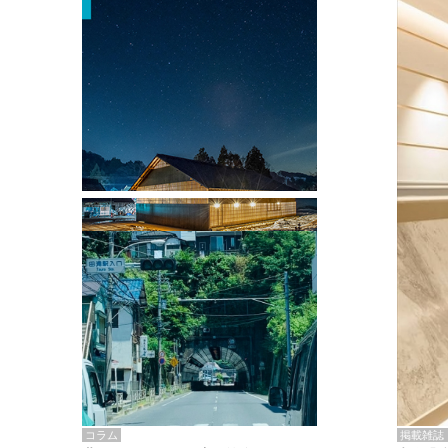
掲載雑誌・書籍
『街歩き研修「アールデコとモダニズ
ム、和風バロック」』のレポート記事が
掲載
掲載雑誌
コラム