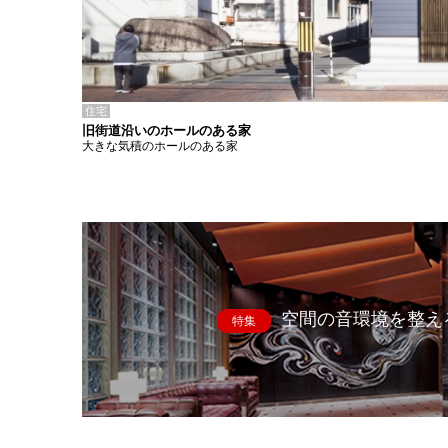
住宅
旧街道沿いのホールのある家
大きな気積のホールのある家
空間の音環境を整え
特集