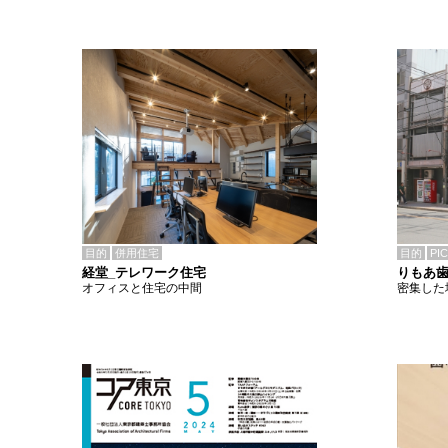
目的
併用住宅
目的
PI
経堂_テレワーク住宅
りもあ
オフィスと住宅の中間
密集した