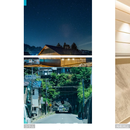
掲載雑誌・書籍
『街歩き研修「アールデコとモダニズ
ム、和風バロック」』のレポート記事が
掲載
掲載雑誌
コラム