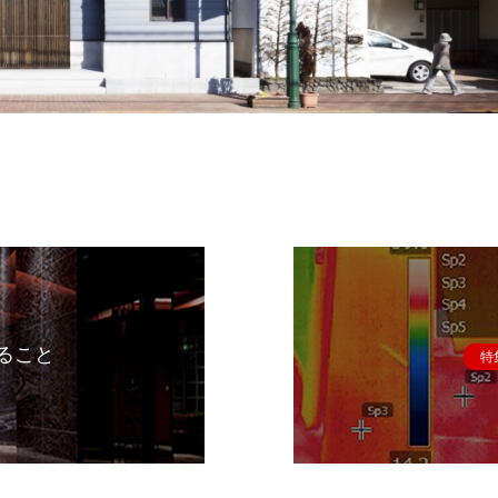
ること
特