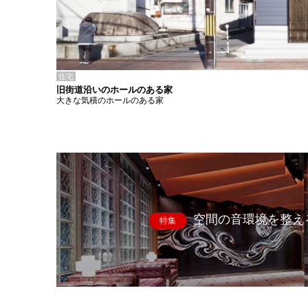
住宅
旧街道沿いのホールのある家
大きな気積のホールのある家
空間の音環境を整え
特集