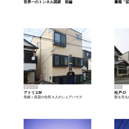
書籍「
世界一のトンネル国家 前編
集合住宅
住宅
アトリエM
松戸-O
母娘＋賃貸の住民４人のシェアハウス
梨を売る