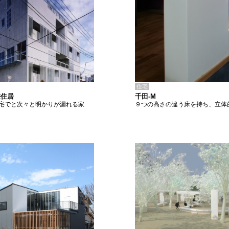
住宅
千田-M
差住居
９つの高さの違う床を持ち、立体
宅でと次々と明かりが漏れる家