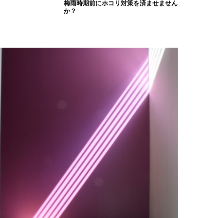
梅雨時期前にホコリ対策を済ませません
か？