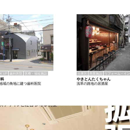
CK UP
歯科医院
医療・福祉施設
台東区
商業施設
リフォーム・イン
歯科
やきとんたくちゃん
地域の角地に建つ歯科医院
浅草の路地の居酒屋