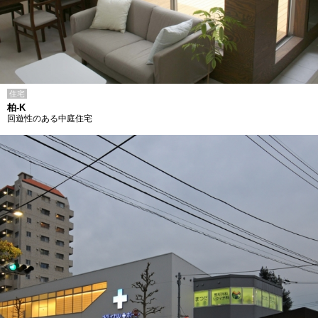
住宅
柏-K
回遊性のある中庭住宅