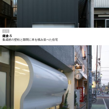
住宅
鎌倉-S
集成材の壁柱と隙間に本を積み並べた住宅