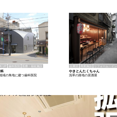
CK UP
歯科医院
医療・福祉施設
台東区
商業施設
リフォーム・イン
歯科
やきとんたくちゃん
地域の角地に建つ歯科医院
浅草の路地の居酒屋