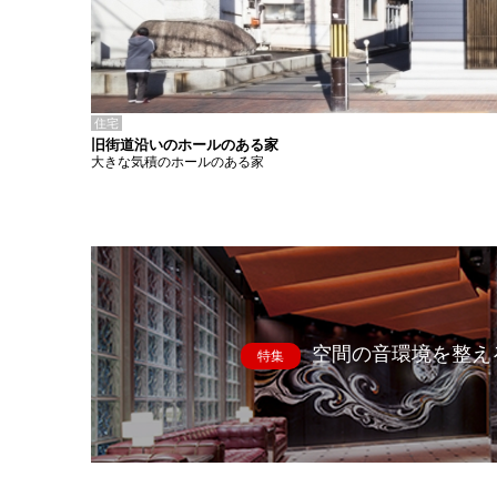
住宅
旧街道沿いのホールのある家
大きな気積のホールのある家
空間の音環境を整え
特集