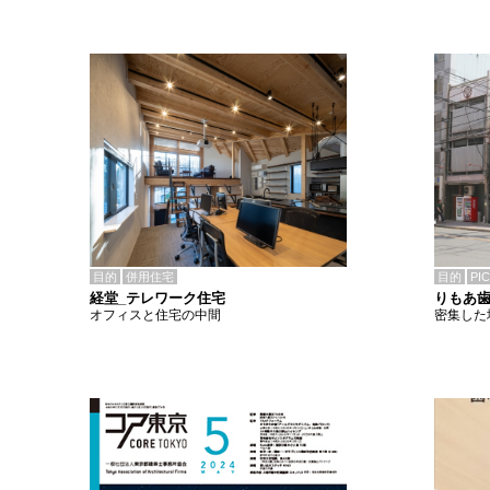
目的
併用住宅
目的
PI
経堂_テレワーク住宅
りもあ
オフィスと住宅の中間
密集した