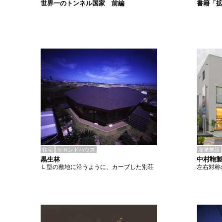
書籍「
世界一のトンネル国家 前編
住宅
セカンドハウス
商業施設
黒生林
中村鞄
Ｌ型の敷地に沿うように、カーブした別荘
左右対称