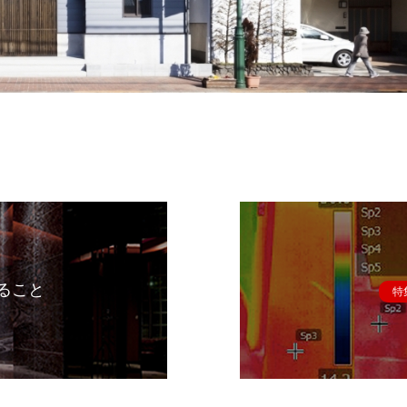
ること
特