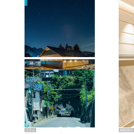
掲載雑誌・書籍
『街歩き研修「アールデコとモダニズ
ム、和風バロック」』のレポート記事が
掲載
掲載雑誌
コラム