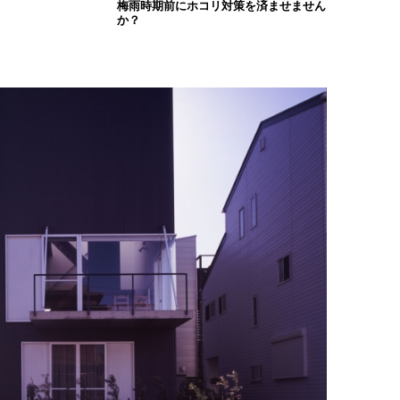
梅雨時期前にホコリ対策を済ませません
か？