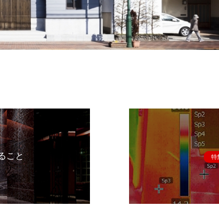
ること
特