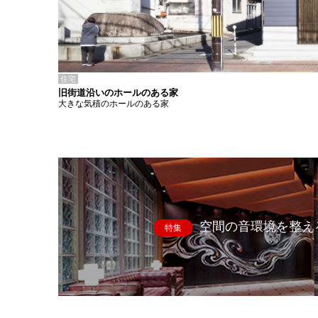
住宅
旧街道沿いのホールのある家
大きな気積のホールのある家
空間の音環境を整え
特集