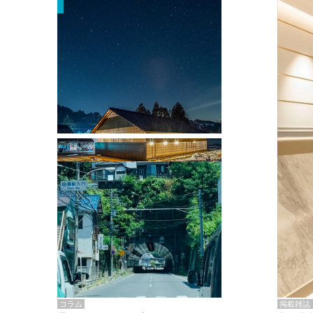
掲載雑誌・書籍
『街歩き研修「アールデコとモダニズ
ム、和風バロック」』のレポート記事が
掲載
掲載雑誌
コラム