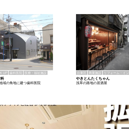
CK UP
歯科医院
医療・福祉施設
台東区
商業施設
リフォーム・イン
歯科
やきとんたくちゃん
地域の角地に建つ歯科医院
浅草の路地の居酒屋