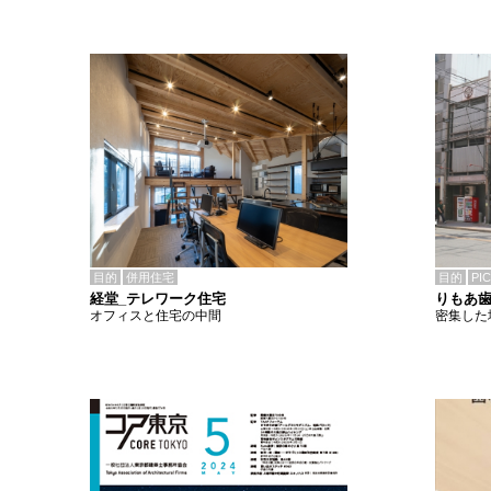
目的
併用住宅
目的
PI
経堂_テレワーク住宅
りもあ
オフィスと住宅の中間
密集した