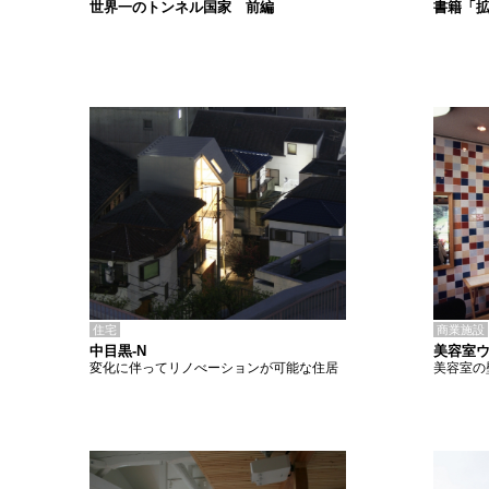
書籍「
世界一のトンネル国家 前編
住宅
商業施設
中目黒-N
美容室
変化に伴ってリノべーションが可能な住居
美容室の