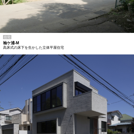
住宅
袖ケ浦-M
高床式の床下を生かした立体平屋住宅