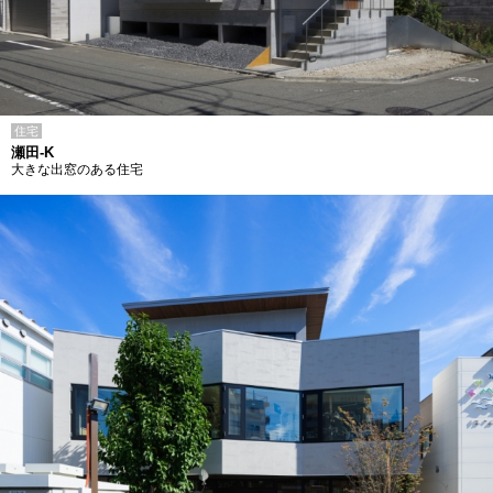
住宅
瀬田-K
大きな出窓のある住宅