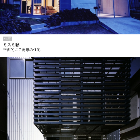
住宅
ミスミ邸
平面的に７角形の住宅