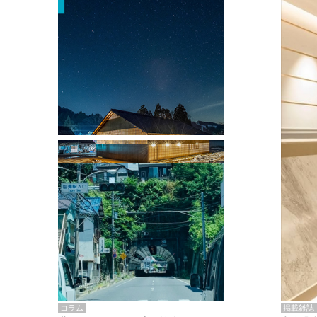
掲載雑誌・書籍
『街歩き研修「アールデコとモダニズ
ム、和風バロック」』のレポート記事が
掲載
掲載雑誌
コラム