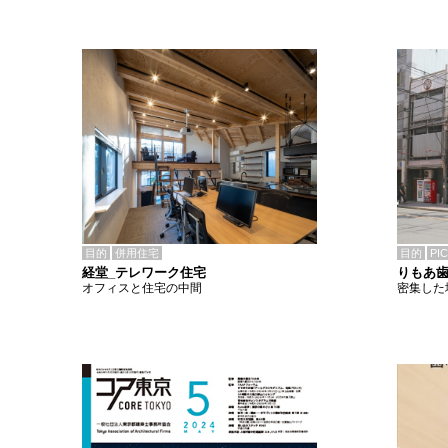
目的
併用住宅
目的
PI
経堂_テレワーク住宅
りもあ
オフィスと住宅の中間
密集した