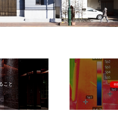
ること
特