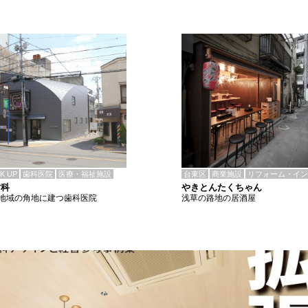
CK UP
歯科医院
医療・福祉施設
台東区
商業施設
リフォーム・イン
歯科
やきとんたくちゃん
地域の角地に建つ歯科医院
浅草の路地の居酒屋