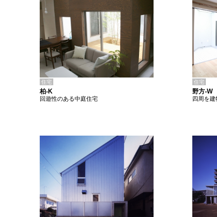
住宅
住宅
柏-K
野方-W
回遊性のある中庭住宅
四周を建