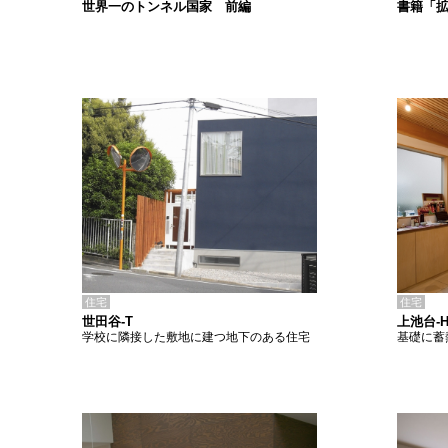
書籍「
世界一のトンネル国家 前編
住宅
住宅
世田谷-T
上池台-
学校に隣接した敷地に建つ地下のある住宅
基礎に蓄