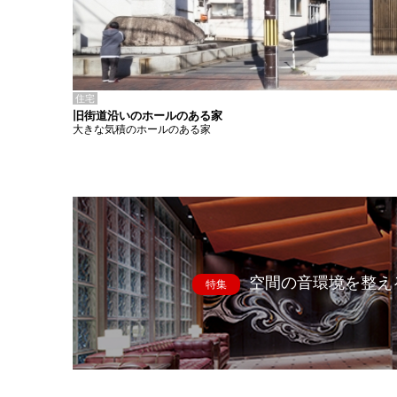
住宅
旧街道沿いのホールのある家
大きな気積のホールのある家
空間の音環境を整え
特集