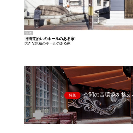
住宅
旧街道沿いのホールのある家
大きな気積のホールのある家
空間の音環境を整え
特集