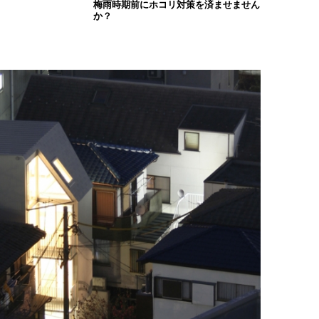
梅雨時期前にホコリ対策を済ませません
か？