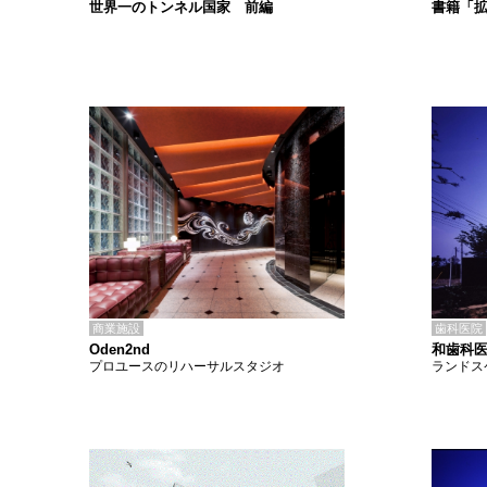
書籍「
世界一のトンネル国家 前編
商業施設
歯科医院
Oden2nd
和歯科
プロユースのリハーサルスタジオ
ランドス