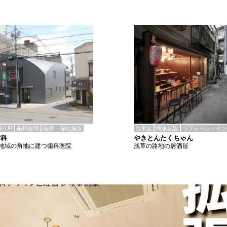
CK UP
歯科医院
医療・福祉施設
台東区
商業施設
リフォーム・イン
歯科
やきとんたくちゃん
地域の角地に建つ歯科医院
浅草の路地の居酒屋