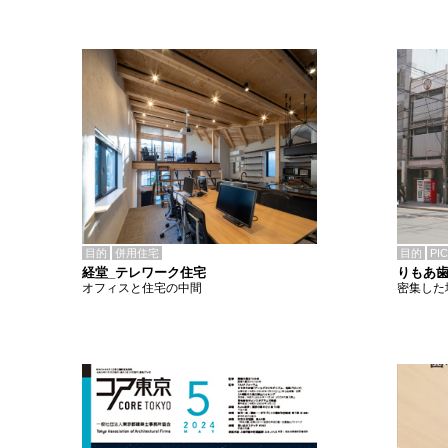
目的
併用住宅
目的
PI
経堂_テレワーク住宅
りもあ
オフィスと住宅の中間
密集した