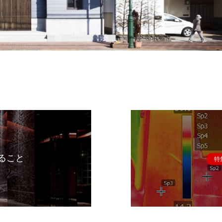
ること
特