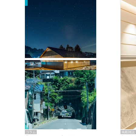
掲載雑誌・書籍
『街歩き研修「アールデコとモダニズ
ム、和風バロック」』のレポート記事が
掲載
掲載雑誌
コラム