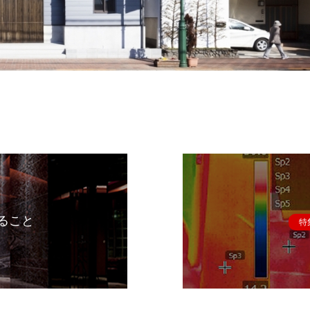
ること
特