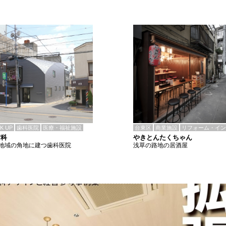
CK UP
歯科医院
医療・福祉施設
台東区
商業施設
リフォーム・イン
歯科
やきとんたくちゃん
地域の角地に建つ歯科医院
浅草の路地の居酒屋