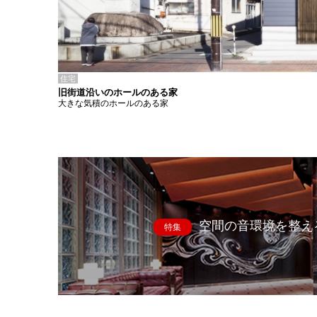
住宅
旧街道沿いのホールのある家
大きな気積のホールのある家
空間の音環境を整え
特集