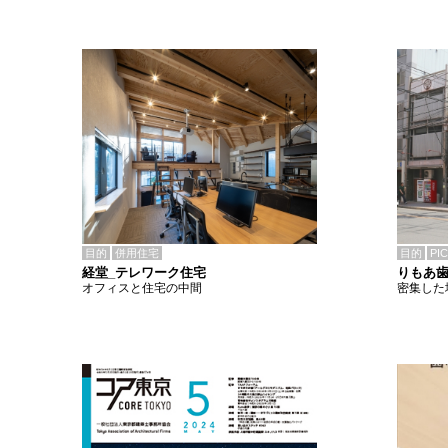
目的
併用住宅
目的
PI
経堂_テレワーク住宅
りもあ
オフィスと住宅の中間
密集した