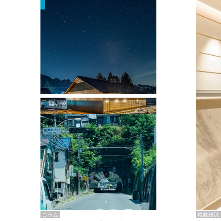
掲載雑誌・書籍
『街歩き研修「アールデコとモダニズ
ム、和風バロック」』のレポート記事が
掲載
掲載雑誌
コラム