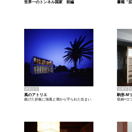
書籍「
世界一のトンネル国家 前編
併用住宅
台東区
風のアトリエ
駒形-M
曲げた折板に強風と潮から守られた住まい
収納+ロ