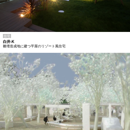
住宅
白井-K
雛壇造成地に建つ平屋のリゾート風住宅