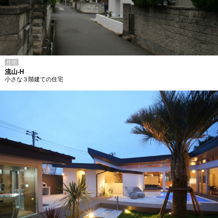
住宅
流山-H
小さな３階建ての住宅