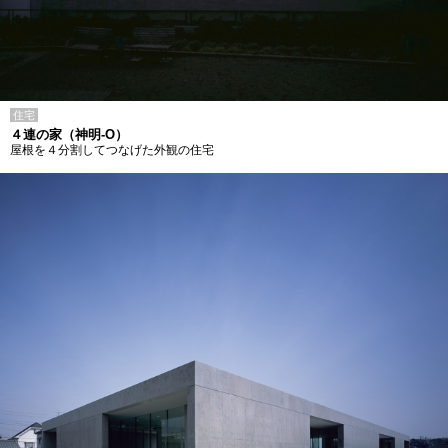
住宅
４連の家（神明-O）
屋根を４分割してつなげた外観の住宅