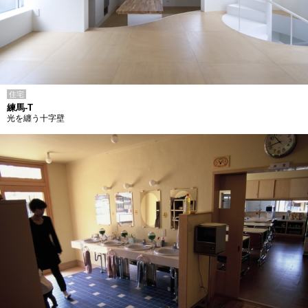
住宅
練馬-T
光を纏う十字壁