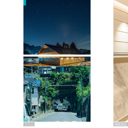
掲載雑誌・書籍
『街歩き研修「アールデコとモダニズ
ム、和風バロック」』のレポート記事が
掲載
掲載雑誌
コラム