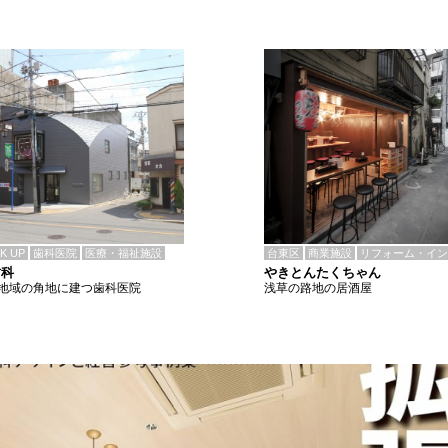
CK UP
歯科医院
医療・福祉施設
台東区
商業施設
リフォーム・イン
歯科
やきとんたくちゃん
地域の角地に建つ歯科医院
浅草の路地の居酒屋