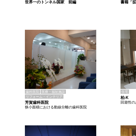
書籍「
世界一のトンネル国家 前編
歯科医院
医療・福祉施設
住宅
リフォーム・インテリア
柏-K
芳賀歯科医院
回遊性の
狭小面積における動線分離の歯科医院