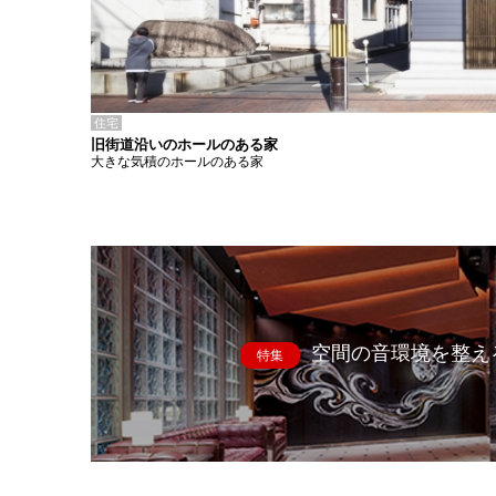
住宅
旧街道沿いのホールのある家
大きな気積のホールのある家
空間の音環境を整え
特集