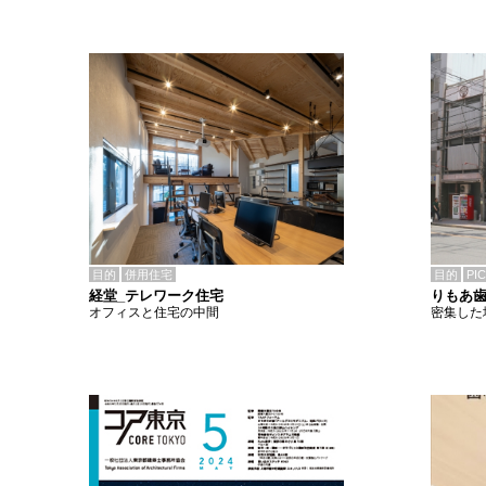
目的
併用住宅
目的
PI
経堂_テレワーク住宅
りもあ
オフィスと住宅の中間
密集した