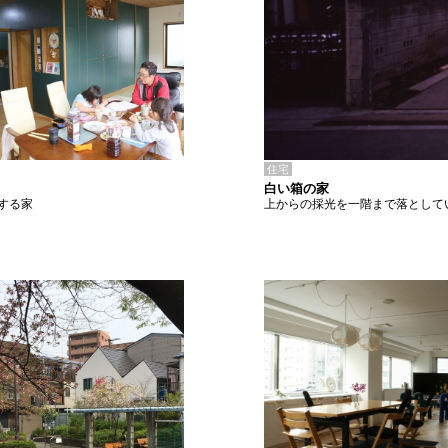
住宅
白い箱の家
上からの採光を一階まで落として
する家