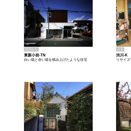
併用住宅
住宅
東新小岩-TN
渋川-K
白い箱と赤い箱を積み上げたような住宅
リサイズ