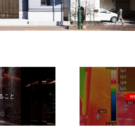
ること
特