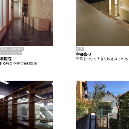
住宅
医療・福祉施設
ム・インテリア
宇都宮-U
空気をつなぐ大きな吹き抜けのあ
歯科医院
ある待合を持つ歯科医院