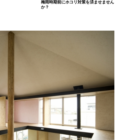
梅雨時期前にホコリ対策を済ませません
か？