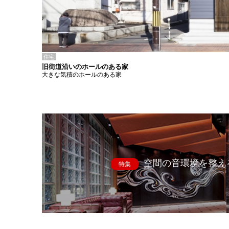
住宅
旧街道沿いのホールのある家
大きな気積のホールのある家
空間の音環境を整え
特集