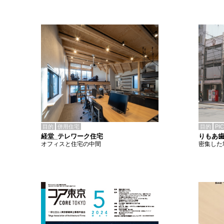
目的
併用住宅
目的
PI
経堂_テレワーク住宅
りもあ
オフィスと住宅の中間
密集した