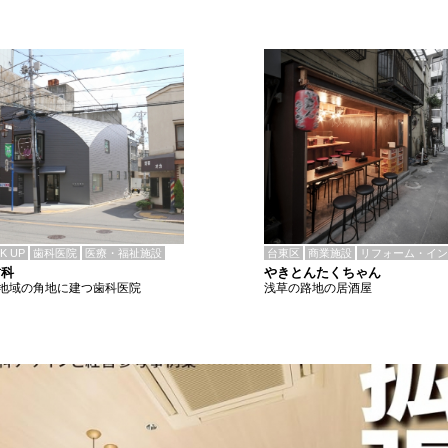
CK UP
歯科医院
医療・福祉施設
台東区
商業施設
リフォーム・イン
歯科
やきとんたくちゃん
地域の角地に建つ歯科医院
浅草の路地の居酒屋