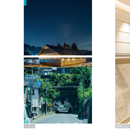
掲載雑誌・書籍
『街歩き研修「アールデコとモダニズ
ム、和風バロック」』のレポート記事が
掲載
掲載雑誌
コラム