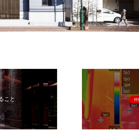
ること
特