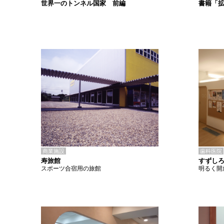
書籍「
世界一のトンネル国家 前編
商業施設
歯科医院
寿旅館
すずし
スポーツ合宿用の旅館
明るく開