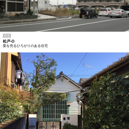
住宅
松戸-O
梨を売るひろがりのある住宅