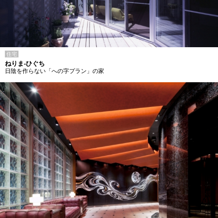
住宅
ねりま-ひぐち
日陰を作らない「への字プラン」の家