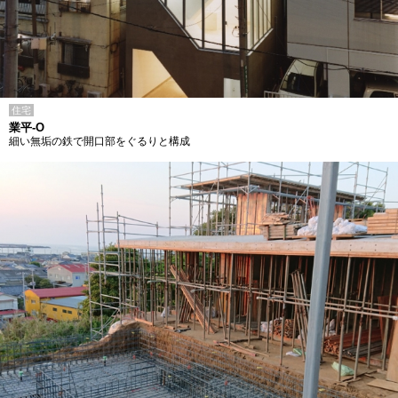
住宅
業平-O
細い無垢の鉄で開口部をぐるりと構成