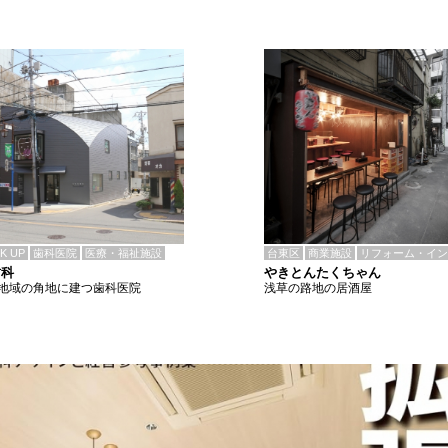
CK UP
歯科医院
医療・福祉施設
台東区
商業施設
リフォーム・イン
歯科
やきとんたくちゃん
地域の角地に建つ歯科医院
浅草の路地の居酒屋