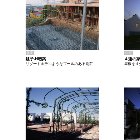
住宅
住宅
銚子-H増築
４連の家
リゾートホテルようなプールのある別荘
屋根を４