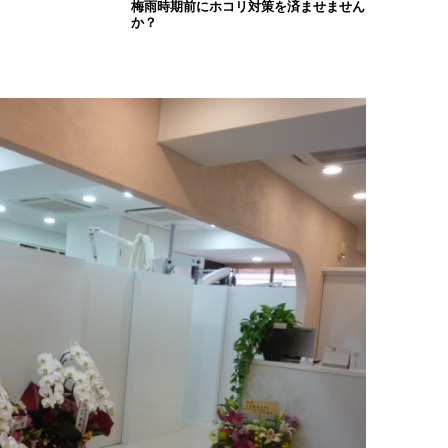
梅雨時期前にホコリ対策を済ませません
か？