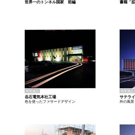
書籍「
世界一のトンネル国家 前編
商業施設
商業施設
岳石電気本社工場
サテラ
色を使ったファサードデザイン
外の風景