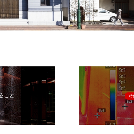
ること
特