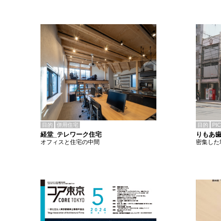
目的
併用住宅
目的
PI
経堂_テレワーク住宅
りもあ
オフィスと住宅の中間
密集した