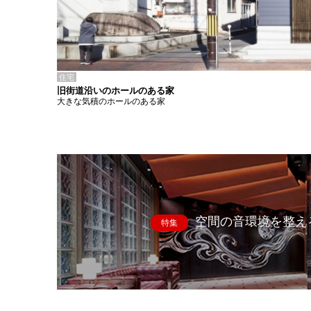
住宅
旧街道沿いのホールのある家
大きな気積のホールのある家
空間の音環境を整え
特集