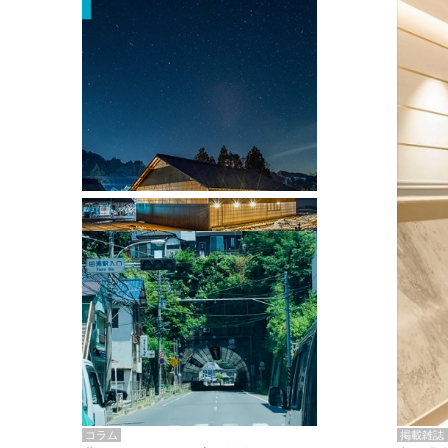
掲載雑誌・書籍
『街歩き研修「アールデコとモダニズ
ム、和風バロック」』のレポート記事が
掲載
掲載雑誌
コラム