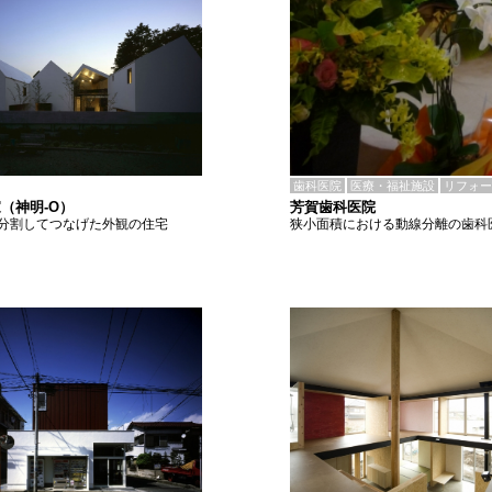
歯科医院
医療・福祉施設
リフォー
芳賀歯科医院
（神明-O）
狭小面積における動線分離の歯科
分割してつなげた外観の住宅