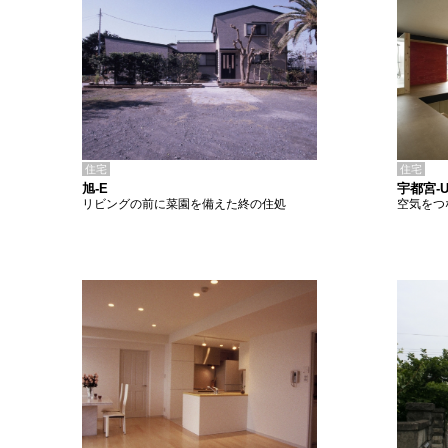
住宅
住宅
旭-E
宇都宮-
リビングの前に菜園を備えた終の住処
空気をつ