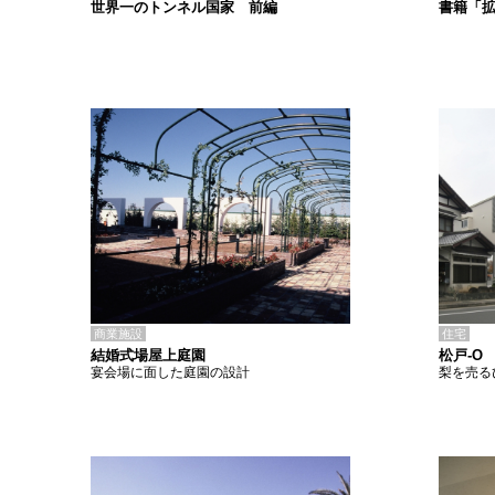
書籍「
世界一のトンネル国家 前編
商業施設
住宅
結婚式場屋上庭園
松戸-O
宴会場に面した庭園の設計
梨を売る