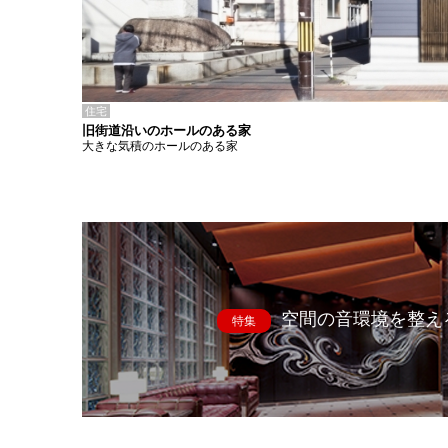
住宅
旧街道沿いのホールのある家
大きな気積のホールのある家
空間の音環境を整え
特集