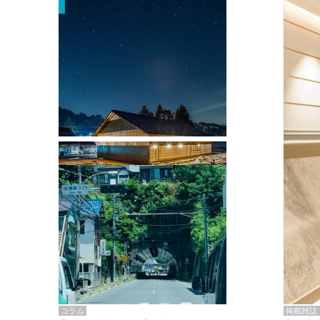
掲載雑誌・書籍
『街歩き研修「アールデコとモダニズ
ム、和風バロック」』のレポート記事が
掲載
掲載雑誌
コラム