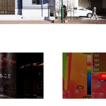
ること
特