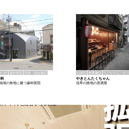
CK UP
歯科医院
医療・福祉施設
台東区
商業施設
リフォーム・イン
歯科
やきとんたくちゃん
地域の角地に建つ歯科医院
浅草の路地の居酒屋