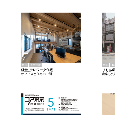
目的
併用住宅
目的
PI
経堂_テレワーク住宅
りもあ
オフィスと住宅の中間
密集した