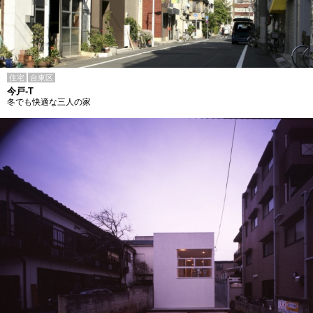
住宅
台東区
今戸-T
冬でも快適な三人の家