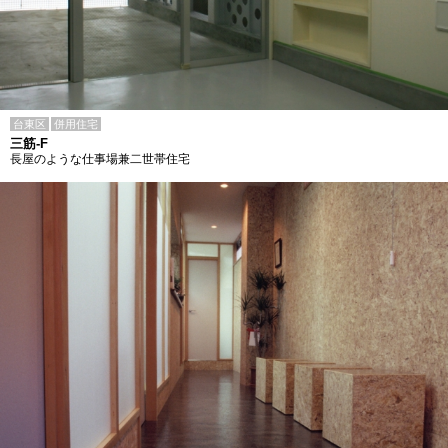
台東区
併用住宅
三筋-F
長屋のような仕事場兼二世帯住宅