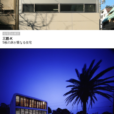
住宅
台東区
三筋-K
5枚の床が重なる住宅