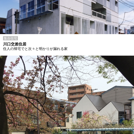
集合住宅
川口交差住居
住人の帰宅でと次々と明かりが漏れる家