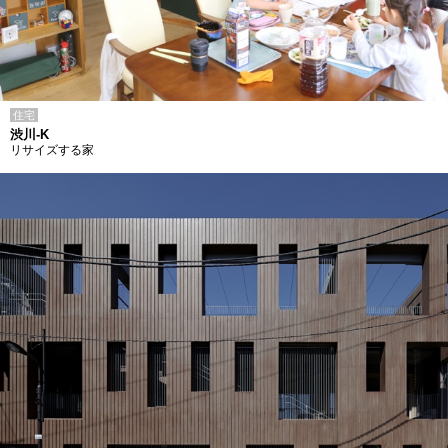
住宅
渋川-K
リサイズする家