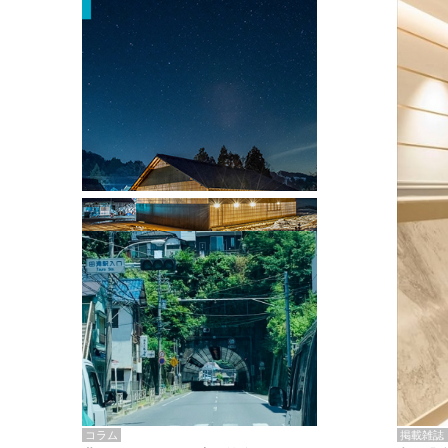
掲載雑誌・書籍
『街歩き研修「アールデコとモダニズ
ム、和風バロック」』のレポート記事が
掲載
掲載雑誌
コラム