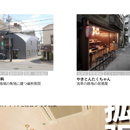
CK UP
歯科医院
医療・福祉施設
台東区
商業施設
リフォーム・イン
歯科
やきとんたくちゃん
地域の角地に建つ歯科医院
浅草の路地の居酒屋