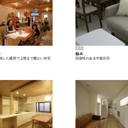
住宅
柏-K
H
回遊性のある中庭住宅
熱した暖房で上階まで暖かい住宅