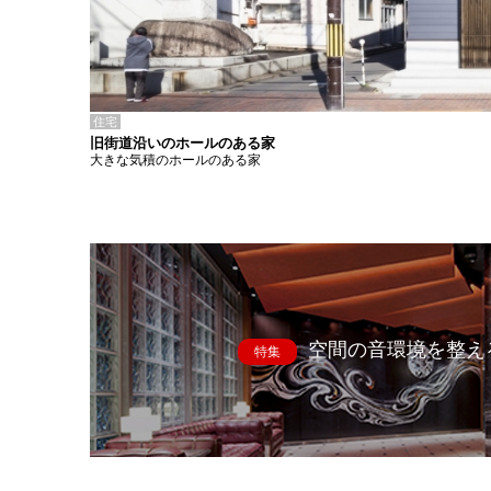
住宅
旧街道沿いのホールのある家
大きな気積のホールのある家
空間の音環境を整え
特集