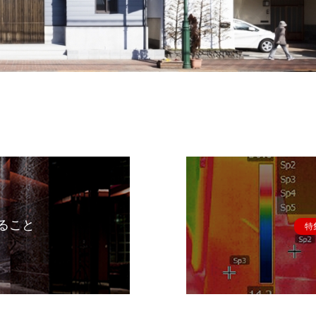
ること
特