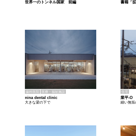
書籍「
世界一のトンネル国家 前編
歯科医院
医療・福祉施設
住宅
nina dental clinic
業平-O
大きな梁の下で
細い無垢