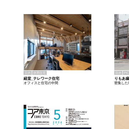
目的
併用住宅
目的
PI
経堂_テレワーク住宅
りもあ
オフィスと住宅の中間
密集した