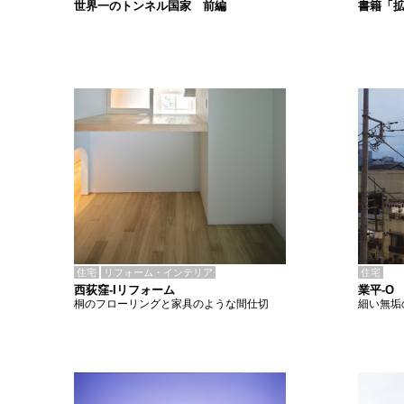
書籍「
世界一のトンネル国家 前編
住宅
リフォーム・インテリア
住宅
西荻窪-Iリフォーム
業平-O
桐のフローリングと家具のような間仕切
細い無垢