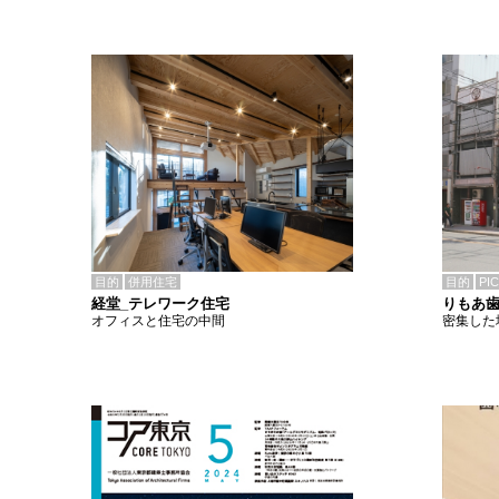
目的
併用住宅
目的
PI
経堂_テレワーク住宅
りもあ
オフィスと住宅の中間
密集した