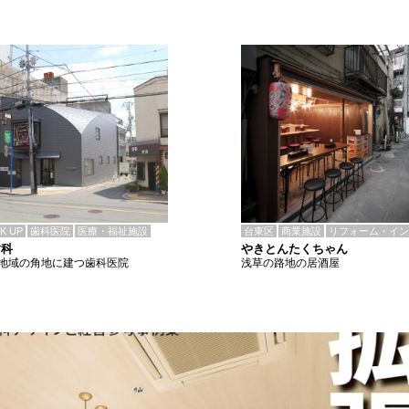
CK UP
歯科医院
医療・福祉施設
台東区
商業施設
リフォーム・イン
歯科
やきとんたくちゃん
地域の角地に建つ歯科医院
浅草の路地の居酒屋