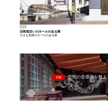
住宅
旧街道沿いのホールのある家
大きな気積のホールのある家
空間の音環境を整え
特集