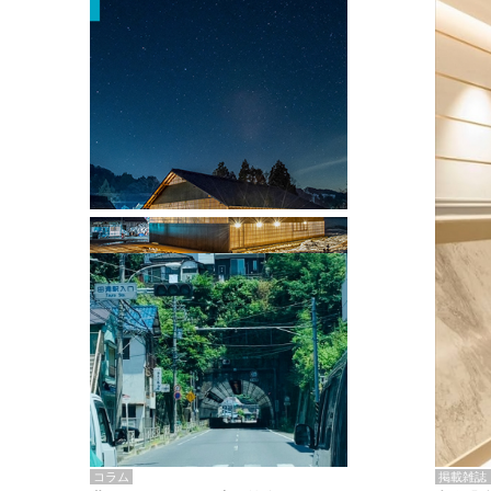
掲載雑誌・書籍
『街歩き研修「アールデコとモダニズ
ム、和風バロック」』のレポート記事が
掲載
掲載雑誌
コラム