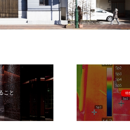
ること
特