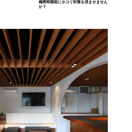
梅雨時期前にホコリ対策を済ませません
か？